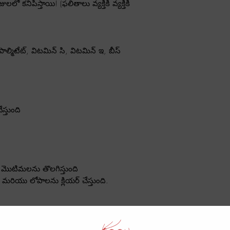
మారవచ్చు
.
ో కనిపిస్తాయి! (ఫలితాలు వ్యక్తికి వ్యక్తికి
ిపాల్మిటేట్, విటమిన్ సి, విటమిన్ ఇ, బీస్
.
స్తుంది
ియు మొటిమలను తొలగిస్తుంది
ది మరియు లోపాలను క్లియర్ చేస్తుంది.
ని సున్నితంగా కడుక్కోండి మరియు టవల్ తో
ాయండి
రోజువారీ రాత్రి ముఖం అంతా
(మసాజ్