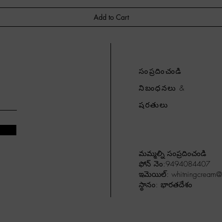
Add to Cart
సంప్రదించండి
నిబంధనలు &
షరతులు
మమ్మల్ని సంప్రదించండి
ఫోన్ నెం:9494084407
ఇమెయిల్:
whitningcream
స్థానం: భారతదేశం