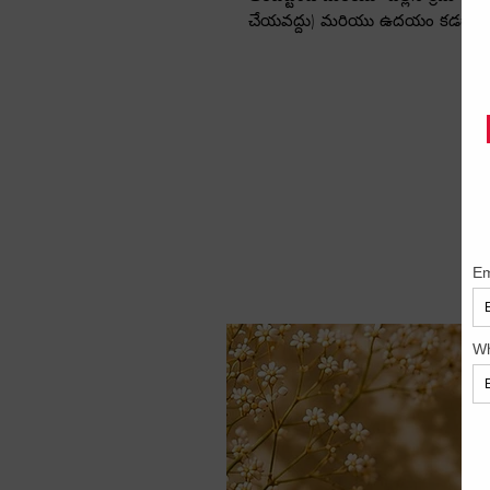
చేయవద్దు) మరియు ఉదయం కడగాలి