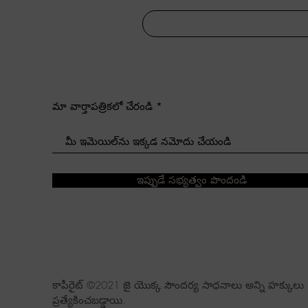
మా వార్తాపత్రికలో చేరండి
ఇప్పుడే సభ్యత్వం పొందండి
కాపీరైట్ ©2021 జై యొక్క సౌందర్య సాధనాలు అన్ని హక్కులు
ప్రత్యేకించబడ్డాయి.