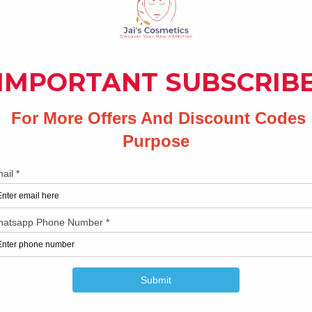
.
No Reviews Yet
Share your thoughts. Be the first to leave a review.
Leave a Review
Related Products