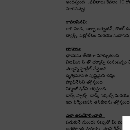
అందిస్తుంది
.ఫలితాలు కేవలం 10 రోజులల
మారవచ్చు)
కావలసినవి:
రాగి పిండి, ఆల్ఫా అర్బుటిన్, కోజిక్ డ
వ్యాక్స్, పెట్రోలేటం మరియు సువాసన
లాభాలు:
ఛాయను తేలికగా మార్చుతుంది
విటమిన్ సి తో చర్మాన్ని సుసంపన్నం చే
చర్మాన్ని హైడ్రేట్ చేస్తుంది
దృశ్యమానత స్పష్టమైన చర్మం
ప్యాచినెస్‌ని తగ్గిస్తుంది
పిగ్మెంటేషన్‌ని తగ్గిస్తుంది
డార్క్ స్పాట్స్, డార్క్ సర్కిల్స్ మర
ఇది పిగ్మెంటేషన్ తనిఖీలను తగ్గిస్తుం
ఎలా ఉపయోగించాలి
:
పడుకునే ముందు సబ్బుతో మీ ముఖాన్
ఆరబెట్టండి మరియు
చల్లని క్రీమ్ ర