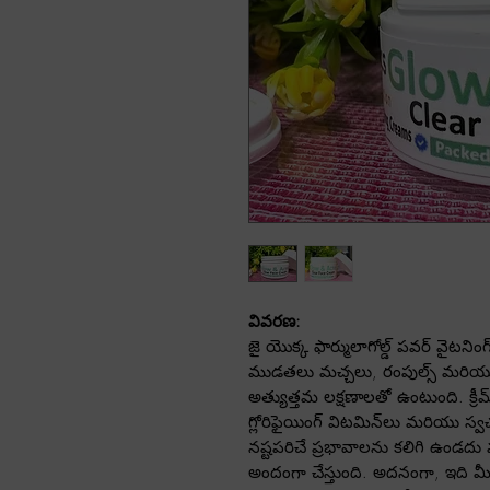
వివరణ:
జై యొక్క ఫార్ములాగోల్డ్ పవర్ వైటనిం
ముడతలు మచ్చలు, రంపుల్స్ మరియు ఇత
అత్యుత్తమ లక్షణాలతో ఉంటుంది. క్రీమ
గ్లోరిఫైయింగ్ విటమిన్‌లు మరియు స్వచ్ఛ
నష్టపరిచే ప్రభావాలను కలిగి ఉండద
అందంగా చేస్తుంది. అదనంగా, ఇది మ