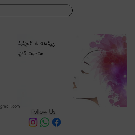
షిప్పింగ్ & రిటర్న్స్
స్టోర్ విధానం
@gmail.com
Follow Us