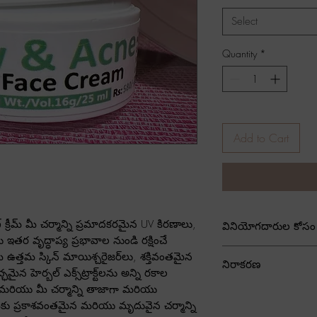
Select
Quantity
*
Add to Cart
గ్ క్రీమ్ మీ చర్మాన్ని ప్రమాదకరమైన UV కిరణాలు,
వినియోగదారుల కోస
ర వృద్ధాప్య ప్రభావాల నుండి రక్షించే
నార్మల్ స్కిన్ మరియు ఆయ
్ ఉత్తమ స్కిన్ మాయిశ్చరైజర్‌లు, శక్తివంతమైన
నిరాకరణ
మైన హెర్బల్ ఎక్స్‌ట్రాక్ట్‌లను అన్ని రకాల
ు మరియు మీ చర్మాన్ని తాజాగా మరియు
ఫోటోగ్రాఫిక్ స్థానం మరి
ీకు ప్రకాశవంతమైన మరియు మృదువైన చర్మాన్ని
సెట్టింగ్‌ల కారణంగా ఉత్పత