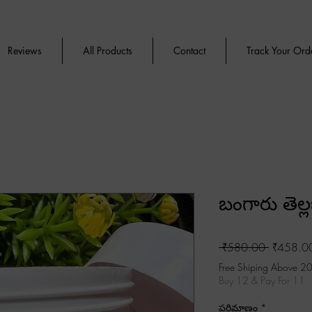
Reviews
All Products
Contact
Track Your Ord
బంగారు తెల్
Regular
 ₹580.00 
₹458.0
Price
Free Shiping Above 2
Buy 12 & Pay For 11
పరిమాణం
*