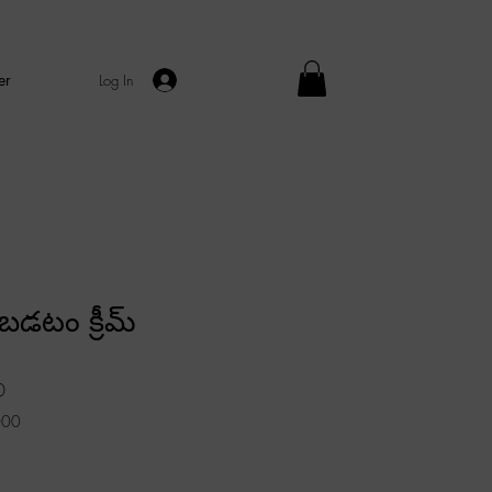
er
Log In
లబడటం క్రీమ్
Sale
0
Price
000